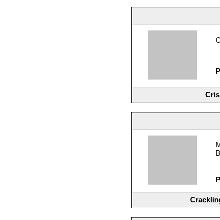
C
P
Cris
M
B
P
Cracklin