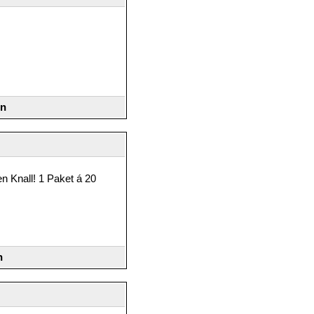
en
en Knall! 1 Paket á 20
n