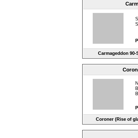
Carm
S
S
P
Carmageddon 90-Sc
Corone
N
B
B
P
Coroner (Rise of g