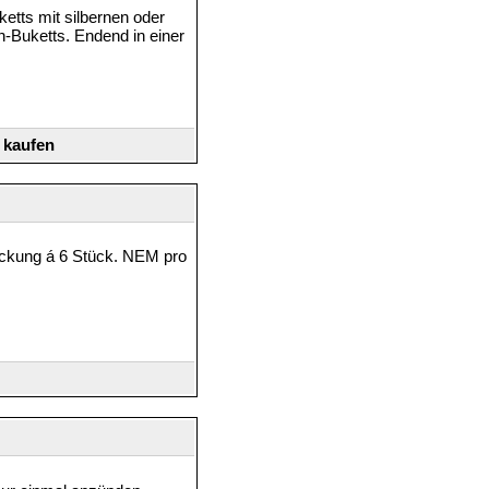
etts mit silbernen oder
n-Buketts. Endend in einer
 kaufen
ackung á 6 Stück. NEM pro