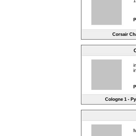
1
P
Corsair Ch
i
i
P
Cologne 1 - P
M