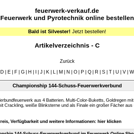
feuerwerk-verkauf.de
Feuerwerk und Pyrotechnik online bestellen
Bald ist Silvester!
Jetzt bestellen!
Artikelverzeichnis - C
Zurück
|
D
|
E
|
F
|
G
|
H
|
I
|
J
|
K
|
L
|
M
|
N
|
O
|
P
|
Q
|
R
|
S
|
T
|
U
|
V
|
W
Championship 144-Schuss-Feuerwerkverbund
erbundfeuerwerk aus 4 Batterien. Multi-Color-Buketts, Goldregen mit
it Crackling, weiße Blinksterne und als Finale ein großer Fächer aus
reis, Verfügbarkeit und weitere Informationen:
hier klicken
nship 144-Schuss-Feuerwerkverbund im Feuerwerk Online Sho