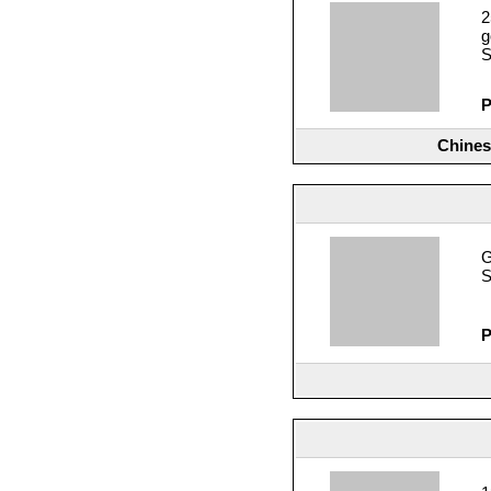
2
g
S
P
Chines
G
S
P