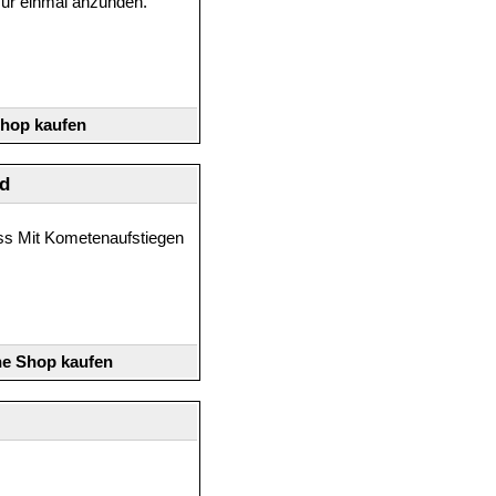
 Nur einmal anzünden.
Shop kaufen
d
ss Mit Kometenaufstiegen
ne Shop kaufen