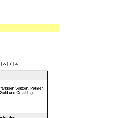
|
X
|
Y
|
Z
 farbigen Spitzen, Palmen
 Gold und Crackling.
p kaufen