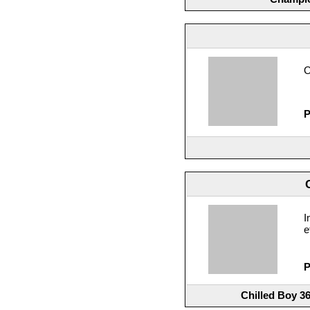
O
P
I
e
P
Chilled Boy 3