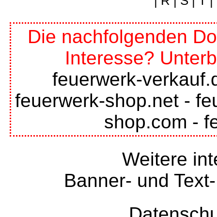
|
R
|
S
|
T
|
Die nachfolgenden Do
Interesse? Unterb
feuerwerk-verkauf.
feuerwerk-shop.net
-
fe
shop.com
-
f
Weitere int
Banner- und Text-
Datenschu