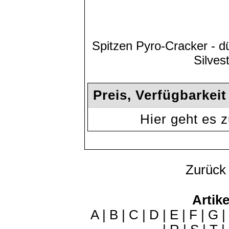
Spitzen Pyro-Cracker - dü
Silves
Preis, Verfügbarkei
Hier geht es
Zurück
Artike
A
|
B
|
C
|
D
|
E
|
F
|
G
|