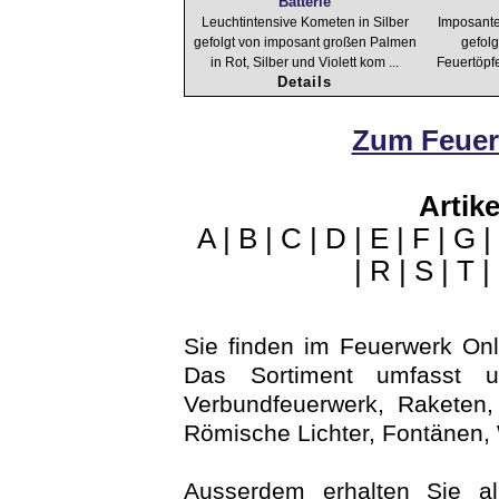
Batterie
Leuchtintensive Kometen in Silber
Imposante
gefolgt von imposant großen Palmen
gefolg
in Rot, Silber und Violett kom ...
Feuertöpfe
Details
Zum Feuer
Artike
A
|
B
|
C
|
D
|
E
|
F
|
G
|
|
R
|
S
|
T
|
Sie finden im Feuerwerk On
Das Sortiment umfasst un
Verbundfeuerwerk, Raketen, 
Römische Lichter, Fontänen,
Ausserdem erhalten Sie a