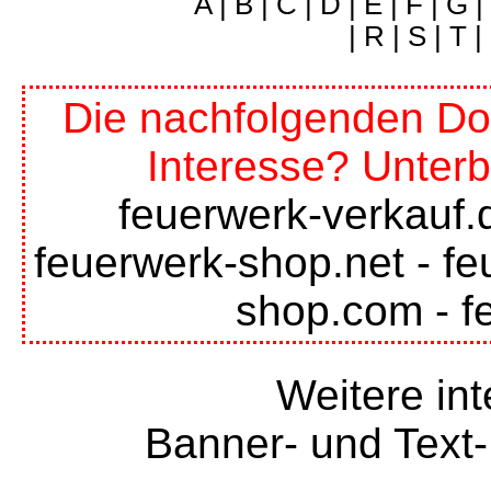
A
|
B
|
C
|
D
|
E
|
F
|
G
|
|
R
|
S
|
T
|
Die nachfolgenden Do
Interesse? Unterb
feuerwerk-verkauf.
feuerwerk-shop.net
-
fe
shop.com
-
f
Weitere int
Banner- und Text-