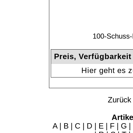
100-Schuss-
Preis, Verfügbarkei
Hier geht es
Zurück
Artike
A
|
B
|
C
|
D
|
E
|
F
|
G
|