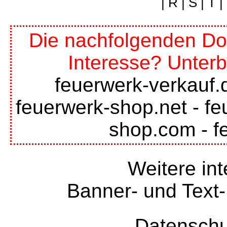
|
R
|
S
|
T
|
Die nachfolgenden Do
Interesse? Unterb
feuerwerk-verkauf.
feuerwerk-shop.net
-
fe
shop.com
-
f
Weitere int
Banner- und Text-
Datenschu